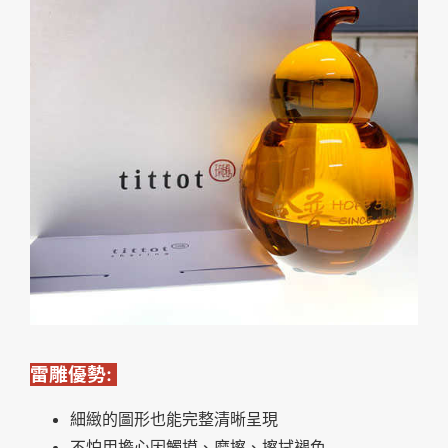
雷雕優勢:
細緻的圖形也能完整清晰呈現
不怕用擔心因觸摸、磨擦、擦拭褪色