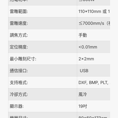
雷雕範圍:
110*110mm 或 17
雷雕速度:
≤7000mm/s（視
調焦方式:
手動
定位精度:
<0.01mm
最小雕刻尺寸:
2x2mm
通信接口:
USB
支持格式:
DXF, BMP, PLT, AI,
冷卻方式:
風冷
顯示器:
19吋
機器尺寸:
80*60*173cm（長