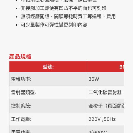
非接觸加工即便有凹凸不平的面也可刻印
無須經歷開版、開膜等耗時費工等過程、費用
可少量製作可彈性變更刻印內容
產品規格
型號:
BFC-
雷雕功率:
30W
雷射器類型:
二氧化碳雷射器（9.
控制系統:
（頁面簡潔，
金橙子
工作電壓:
220V ,50Hz
用電功率:
≤600W