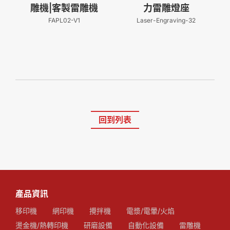
雕機|客製雷雕機
力雷雕燈座
FAPL02-V1
Laser-Engraving-32
回到列表
產品資訊
移印機
網印機
攪拌機
電漿/電暈/火焰
燙金機/熱轉印機
研磨設備
自動化設備
雷雕機