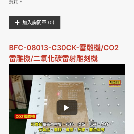
費用。
加入詢問單 (
0
)
BFC-08013-C30CK
-
雷雕機/CO2
雷雕機/二氧化碳雷射雕刻機