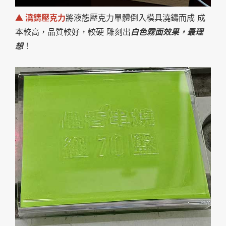
▲ 澆鑄壓克力
將液態壓克力單體倒入模具澆鑄而成 成
本較高，品質較好，較硬 雕刻出
白色霧面效果，最理
想
！